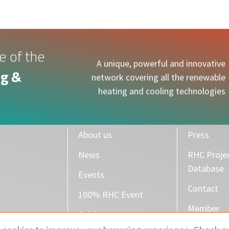
e of the
A unique, powerful and innovative
g &
network covering all the renewable
heating and cooling technologies
About us
Press
News
RHC Proje
Database
Events
Contact
100% RHC Event
Member
Publications