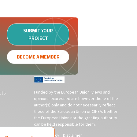
SUBMIT YOUR
PROJECT
BECOME A MEMBER
cts
Funded by the European Union. Views and
opinions expressed are however those of the
author(s) only and do not necessarily reflect
those of the European Union or CINEA. Neither
the European Union nor the granting authority
can be held responsible for them.
Privacy policy
Disclaimer