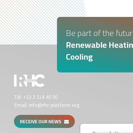
Be part of the futur
Renewable Heatin
Cooling
Tél:
+32 2 318 40 50
Email:
info@rhc-platform.org
RECEIVE OUR NEWS